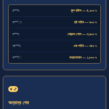
র***ম
ফুল হাউস — ৪,২০০ ৳
ফ***া
দুই লাইন — ৯০০ ৳
ম***ন
গোল্ডেন গোল — ৩,৬০০ ৳
আ***র
এক লাইন — ৩৫০ ৳
স***ি
ডায়াগোনাল — ১,৮০০ ৳
অন্যান্য গেম