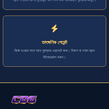
তাৎক্ষণিক পেমেন্ট
বিঙ্গো হওয়ার সাথে সাথে পুরস্কার ওয়ালেটে জমা। বিকাশ বা নগদে দ্রুত
উইথড্রয়াল করুন।