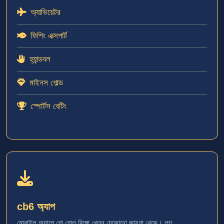
অ্যাভিয়েটর
ফিশিং এক্সপার্ট
হ্যান্ডবল
মাইনস গোল্ড
স্পোর্টস বেটিং
cb6 অ্যাপ
মোবাইল অ্যাপে গো গোল বিঙ্গো খেলুন যেকোনো জায়গা থেকে। পুশ