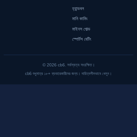
হ্যান্ডবল
মানি কামিং
মাইনস গোল্ড
স্পোর্টস বেটিং
© 2026 cb6. সর্বস্বত্ব সংরক্ষিত।
cb6 শুধুমাত্র ১৮+ ব্যবহারকারীদের জন্য। দায়িত্বশীলভাবে খেলুন।