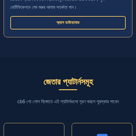
নোটিফিকেশনে গেম শুরুর আগাম সতর্কতা পান।
অ্যাপ ডাউনলোড
জেতার প্যাটার্নসমূহ
cb6 গো গোল বিঙ্গোতে এই প্যাটার্নগুলো পূরণ করলে পুরস্কার পাবেন