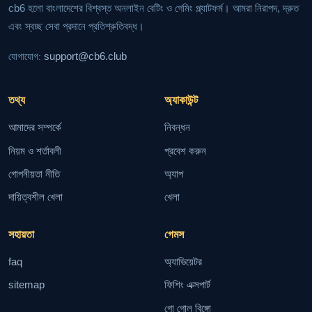
cb6 হলো বাংলাদেশের বিশ্বস্ত অনলাইন বেটিং ও গেমিং প্ল্যাটফর্ম। আমরা নিরাপদ, দ্রুত
এবং স্বচ্ছ সেবা প্রদানে প্রতিশ্রুতিবদ্ধ।
support@cb6.club
যোগাযোগ:
তথ্য
অ্যাকাউন্ট
আমাদের সম্পর্কে
নিবন্ধন
নিয়ম ও শর্তাবলী
প্রবেশ করুন
গোপনীয়তা নীতি
অ্যাপ
দায়িত্বশীল খেলা
খেলা
সহায়তা
গেমস
faq
অ্যাভিয়েটর
sitemap
ফিশিং এক্সপার্ট
গো গোল বিঙ্গো