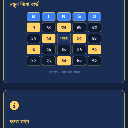
নমুনা বিঙ্গো কার্ড
B
I
N
G
O
৭
২০
৩৫
৪৮
৬৩
১২
২৫
৫২
৬৮
FREE
৩
২৯
৪০
৫৭
৭২
১৫
২২
৪৫
৬০
৭৫
সোনালি = মার্ক করা নম্বর
দ্রুত তথ্য