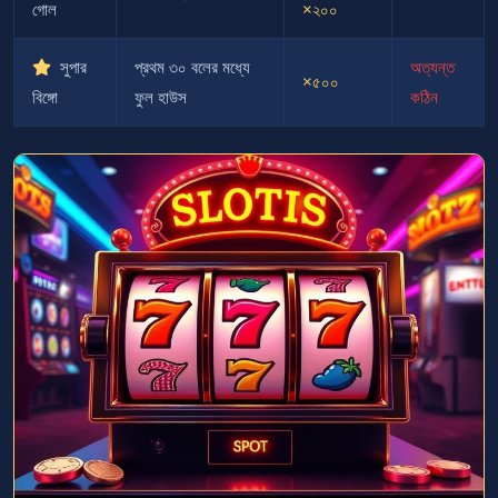
গোল
×২০০
সুপার
প্রথম ৩০ বলের মধ্যে
অত্যন্ত
×৫০০
বিঙ্গো
ফুল হাউস
কঠিন