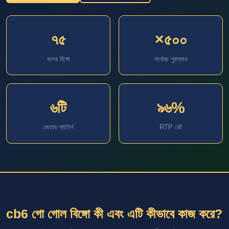
৭৫
×৫০০
বলের বিঙ্গো
সর্বোচ্চ পুরস্কার
৬টি
৯৬%
জেতার প্যাটার্ন
RTP রেট
cb6 গো গোল বিঙ্গো কী এবং এটি কীভাবে কাজ করে?