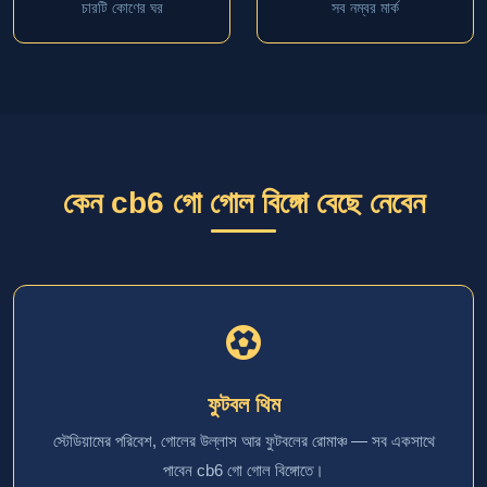
চারটি কোণের ঘর
সব নম্বর মার্ক
কেন cb6 গো গোল বিঙ্গো বেছে নেবেন
ফুটবল থিম
স্টেডিয়ামের পরিবেশ, গোলের উল্লাস আর ফুটবলের রোমাঞ্চ — সব একসাথে
পাবেন cb6 গো গোল বিঙ্গোতে।