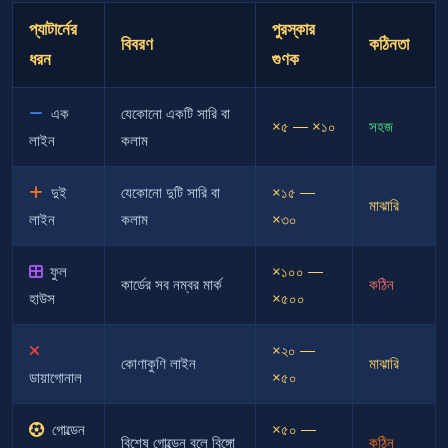
প্যাটার্নের
পুরস্কার
বিবরণ
কঠিনতা
ধরন
গুণক
এক
যেকোনো একটি সারি বা
×৫ — ×১০
সহজ
লাইন
কলাম
দুই
যেকোনো দুটি সারি বা
×১৫ —
মাঝারি
লাইন
কলাম
×৩০
ফুল
×১০০ —
কার্ডের সব নম্বর মার্ক
কঠিন
হাউস
×৫০০
×২০ —
কোণাকুণি লাইন
মাঝারি
ডায়াগোনাল
×৫০
গোল্ডেন
×৫০ —
বিশেষ গোল্ডেন বলে বিঙ্গো
কঠিন