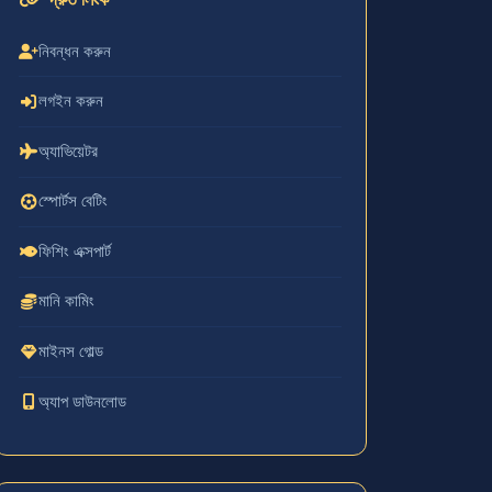
নিবন্ধন করুন
লগইন করুন
অ্যাভিয়েটর
স্পোর্টস বেটিং
ফিশিং এক্সপার্ট
মানি কামিং
মাইনস গোল্ড
অ্যাপ ডাউনলোড