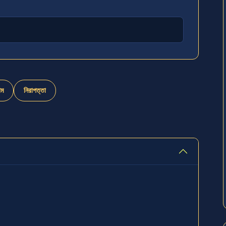
েম
নিরাপত্তা