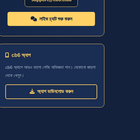
লাইভ চ্যাট শুরু করুন
cb6 অ্যাপ
cb6 অ্যাপে আরও ভালো গেমিং অভিজ্ঞতা পান। যেকোনো জায়গা
থেকে খেলুন।
অ্যাপ ডাউনলোড করুন