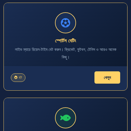
স্পোর্টস বেটিং
লাইভ ম্যাচে রিয়েল-টাইম বেট করুন। ক্রিকেট, ফুটবল, টেনিস ও আরও অনেক
কিছু।
খেলুন
হট