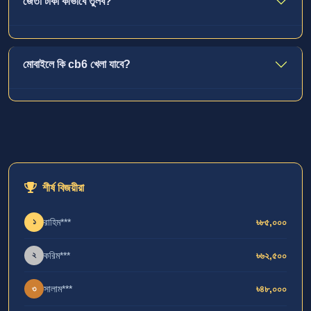
জেতা টাকা কীভাবে তুলব?
মোবাইলে কি cb6 খেলা যাবে?
শীর্ষ বিজয়ীরা
রাহিম***
৳৮৫,০০০
১
করিম***
৳৬২,৫০০
২
সালাম***
৳৪৮,০০০
৩