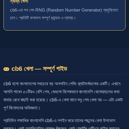
ন্যায্য খেলা
cb6-এর সব গেম RNG (Random Number Generator) প্রযুক্তিতে
চলে। প্রতিটি ফলাফল সম্পূর্ণ র‍্যান্ডম ও ন্যায্য।
cb6 খেলা — সম্পূর্ণ গাইড
cb6 হলো বাংলাদেশের সবচেয়ে বড় অনলাইন গেমিং প্ল্যাটফর্মগুলোর একটি। এখানে
আপনি পাবেন ৫০টিরও বেশি গেম, যেগুলো বিশেষভাবে বাংলাদেশি খেলোয়াড়দের কথা
মাথায় রেখে বাছাই করা হয়েছে। cb6-এ খেলা মানে শুধু গেম খেলা নয় — এটা একটা
পূর্ণ বিনোদনের অভিজ্ঞতা।
প্রতিদিন লক্ষাধিক বাংলাদেশি cb6-এ লগইন করে তাদের পছন্দের খেলা উপভোগ
করছেন। কেউ অ্যাভিয়েটরে রোমাঞ্চ খুঁজছেন, কেউ স্পোর্টস বেটিংয়ে লাইভ ম্যাচের