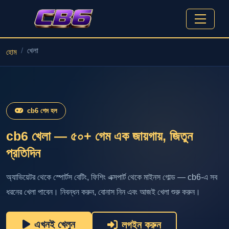
খেলা
হোম
cb6 গেম হল
cb6 খেলা — ৫০+ গেম এক জায়গায়, জিতুন
প্রতিদিন
অ্যাভিয়েটর থেকে স্পোর্টস বেটিং, ফিশিং এক্সপার্ট থেকে মাইনস গোল্ড — cb6-এ সব
ধরনের খেলা পাবেন। নিবন্ধন করুন, বোনাস নিন এবং আজই খেলা শুরু করুন।
এখনই খেলুন
লগইন করুন