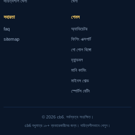
দায়িত্বশীল খেলা
খেলা
সহায়তা
গেমস
faq
অ্যাভিয়েটর
sitemap
ফিশিং এক্সপার্ট
গো গোল বিঙ্গো
হ্যান্ডবল
মানি কামিং
মাইনস গোল্ড
স্পোর্টস বেটিং
© 2026 cb6. সর্বস্বত্ব সংরক্ষিত।
cb6 শুধুমাত্র ১৮+ ব্যবহারকারীদের জন্য। দায়িত্বশীলভাবে খেলুন।