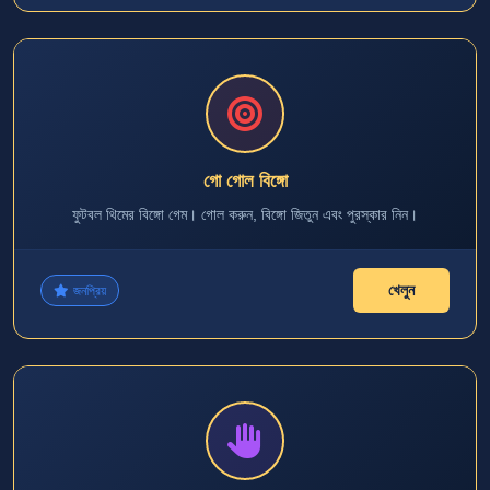
গো গোল বিঙ্গো
ফুটবল থিমের বিঙ্গো গেম। গোল করুন, বিঙ্গো জিতুন এবং পুরস্কার নিন।
খেলুন
জনপ্রিয়