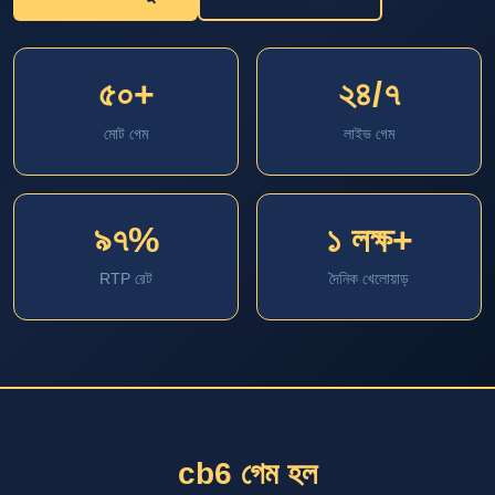
৫০+
২৪/৭
মোট গেম
লাইভ গেম
৯৭%
১ লক্ষ+
RTP রেট
দৈনিক খেলোয়াড়
cb6 গেম হল