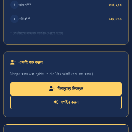
জামাল***
৳৩৫,২০০
৪
নাসির***
৳২৯,৮০০
৫
* গোপনীয়তার জন্য নাম আংশিক দেখানো হয়েছে
এখনই শুরু করুন
নিবন্ধন করুন এবং স্বাগত বোনাস নিয়ে আজই খেলা শুরু করুন।
বিনামূল্যে নিবন্ধন
লগইন করুন