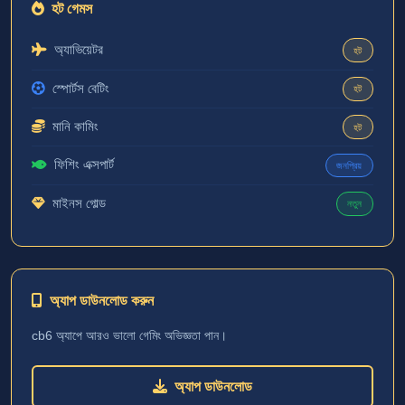
হট গেমস
অ্যাভিয়েটর
হট
স্পোর্টস বেটিং
হট
মানি কামিং
হট
ফিশিং এক্সপার্ট
জনপ্রিয়
মাইনস গোল্ড
নতুন
অ্যাপ ডাউনলোড করুন
cb6 অ্যাপে আরও ভালো গেমিং অভিজ্ঞতা পান।
অ্যাপ ডাউনলোড