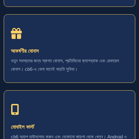
আকর্ষণীয় বোনাস
নতুন সদস্যদের জন্য স্বাগত বোনাস, প্রতিদিনের ক্যাশব্যাক এবং রেফারেল
বোনাস। cb6-এ খেলা মানেই বাড়তি সুবিধা।
মোবাইল ফার্স্ট
cb6 অ্যাপ ডাউনলোড করুন এবং যেকোনো জায়গা থেকে খেলুন। Android ও