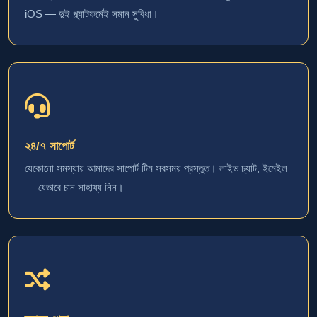
iOS — দুই প্ল্যাটফর্মেই সমান সুবিধা।
২৪/৭ সাপোর্ট
যেকোনো সমস্যায় আমাদের সাপোর্ট টিম সবসময় প্রস্তুত। লাইভ চ্যাট, ইমেইল
— যেভাবে চান সাহায্য নিন।