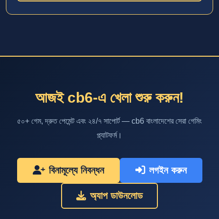
আজই cb6-এ খেলা শুরু করুন!
৫০+ গেম, দ্রুত পেমেন্ট এবং ২৪/৭ সাপোর্ট — cb6 বাংলাদেশের সেরা গেমিং
প্ল্যাটফর্ম।
বিনামূল্যে নিবন্ধন
লগইন করুন
অ্যাপ ডাউনলোড